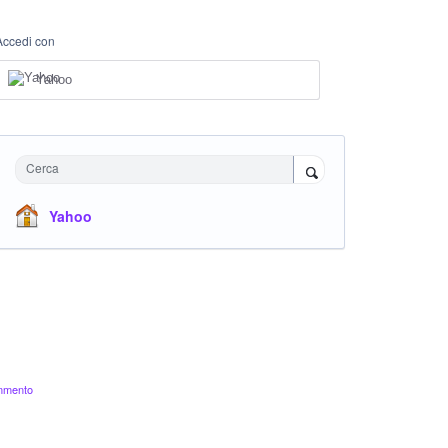
Accedi con
Yahoo
Cerca
Yahoo
ommento