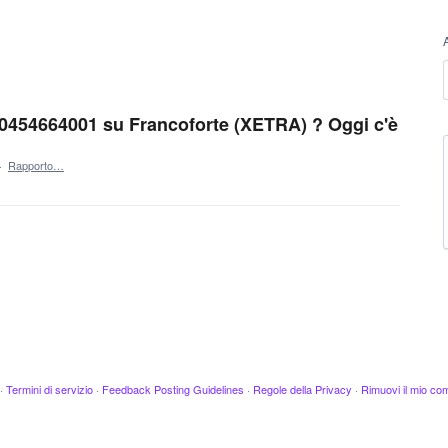
454664001 su Francoforte (XETRA) ? Oggi c'è
·
Rapporto…
·
Termini di servizio
·
Feedback Posting Guidelines
·
Regole della Privacy
·
Rimuovi il mio c