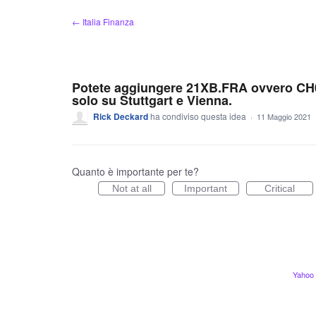
Salta
← Italia Finanza
al
contenuto
Potete aggiungere 21XB.FRA ovvero CH0
solo su Stuttgart e Vienna.
Rick Deckard
ha condiviso questa idea
·
11 Maggio 2021
Quanto è importante per te?
Not at all
Important
Critical
Yahoo