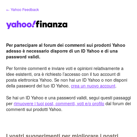
Salta
← Yahoo Feedback
al
contenuto
Per partecipare al forum dei commenti sui prodotti Yahoo
adesso è necessario disporre di un ID Yahoo e di una
password validi.
Per fornire commenti e inviare voti e opinioni relativamente a
idee esistenti, ora è richiesto l’accesso con il tuo account di
posta elettronica Yahoo. Se non hai un ID Yahoo o non disponi
della password del tuo ID Yahoo,
crea un nuovo account
.
Se hai un ID Yahoo e una password validi, segui questi passaggi
per
rimuovere i tuoi post, commenti, voti e/o profilo
dal forum dei
commenti sui prodotti Yahoo.
I vostri suggerimenti per migliorare i nostri