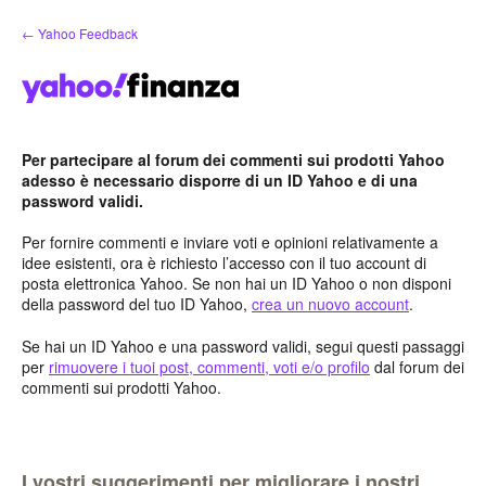
Salta
← Yahoo Feedback
al
contenuto
Per partecipare al forum dei commenti sui prodotti Yahoo
adesso è necessario disporre di un ID Yahoo e di una
password validi.
Per fornire commenti e inviare voti e opinioni relativamente a
idee esistenti, ora è richiesto l’accesso con il tuo account di
posta elettronica Yahoo. Se non hai un ID Yahoo o non disponi
della password del tuo ID Yahoo,
crea un nuovo account
.
Se hai un ID Yahoo e una password validi, segui questi passaggi
per
rimuovere i tuoi post, commenti, voti e/o profilo
dal forum dei
commenti sui prodotti Yahoo.
I vostri suggerimenti per migliorare i nostri