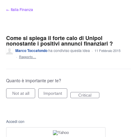
Salta
← Italia Finanza
al
contenuto
Come si spiega il forte calo di Unipol
nonostante i positivi annunci finanziari ?
Marco Toccafondo
ha condiviso questa idea
·
11 Febbraio 2015
·
Rapporto…
Quanto è importante per te?
Not at all
Important
Critical
Accedi con