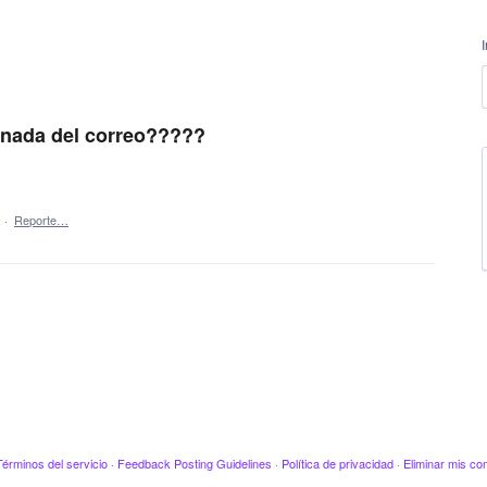
 nada del correo?????
·
Reporte…
Términos del servicio
·
Feedback Posting Guidelines
·
Política de privacidad
·
Eliminar mis co