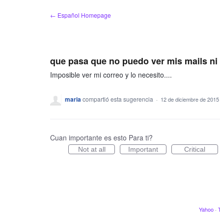
saltar
← Español Homepage
al
contenido
que pasa que no puedo ver mis mails ni
Imposible ver mi correo y lo necesito....
maria
compartió esta sugerencia
·
12 de diciembre de 2015
Cuan importante es esto Para ti?
Not at all
Important
Critical
Yahoo
·