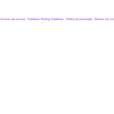
Términos del servicio
·
Feedback Posting Guidelines
·
Política de privacidad
·
Eliminar mis co