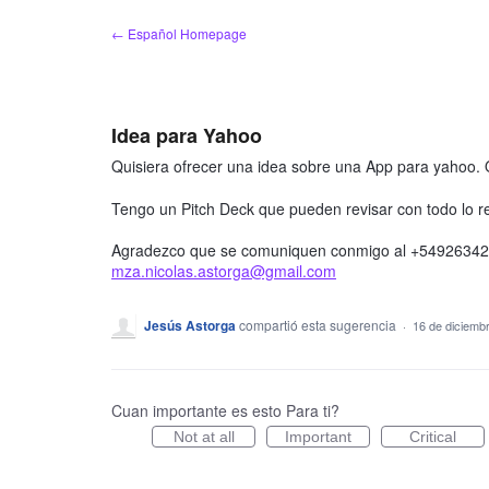
saltar
← Español Homepage
al
contenido
Idea para Yahoo
Quisiera ofrecer una idea sobre una App para yahoo. Q
Tengo un Pitch Deck que pueden revisar con todo lo re
Agradezco que se comuniquen conmigo al +5492634276
mza.nicolas.astorga@gmail.com
Jesús Astorga
compartió esta sugerencia
·
16 de diciemb
Cuan importante es esto Para ti?
Not at all
Important
Critical