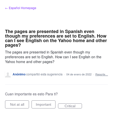
saltar
← Español Homepage
al
contenido
The pages are presented in Spanish even
though my preferences are set to English. How
can I see English on the Yahoo home and other
pages?
The pages are presented in Spanish even though my
preferences are set to English. How can I see English on the
Yahoo home and other pages?
Anónimo
compartió esta sugerencia
·
04 de enero de 2022
·
Reporte…
Cuan importante es esto Para ti?
Not at all
Important
Critical