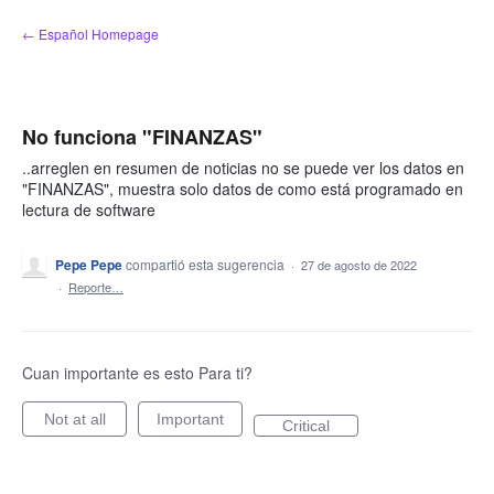
saltar
← Español Homepage
al
contenido
No funciona "FINANZAS"
..arreglen en resumen de noticias no se puede ver los datos en
"FINANZAS", muestra solo datos de como está programado en
lectura de software
Pepe Pepe
compartió esta sugerencia
·
27 de agosto de 2022
·
Reporte…
Cuan importante es esto Para ti?
Not at all
Important
Critical