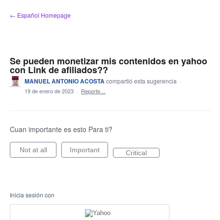
saltar
← Español Homepage
al
contenido
Se pueden monetizar mis contenidos en yahoo
con Link de afiliados??
MANUEL ANTONIO ACOSTA
compartió esta sugerencia
·
19 de enero de 2023
·
Reporte…
Cuan importante es esto Para ti?
Not at all
Important
Critical
Inicia sesión con