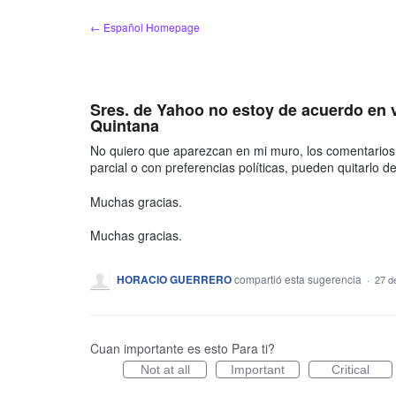
saltar
← Español Homepage
al
contenido
Sres. de Yahoo no estoy de acuerdo en v
Quintana
No quiero que aparezcan en mi muro, los comentarios 
parcial o con preferencias políticas, pueden quitarlo 
Muchas gracias.
Muchas gracias.
HORACIO GUERRERO
compartió esta sugerencia
·
27 d
Cuan importante es esto Para ti?
Not at all
Important
Critical