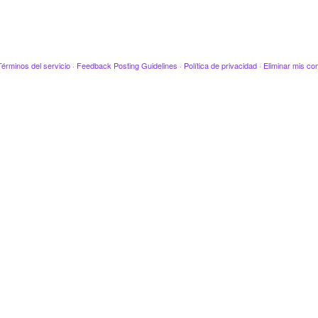
Términos del servicio
·
Feedback Posting Guidelines
·
Política de privacidad
·
Eliminar mis co