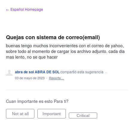
saltar
← Español Homepage
al
contenido
Quejas con sistema de correo(email)
buenas tengo muchos inconvenientes con el correo de yahoo,
sobre todo al momento de cargar los archivo adjunto. cada dia
mas lento, no se que hacer
abra de sol ABRA DE SOL
compartió esta sugerencia
·
03 de mayo de 2023
·
Reporte…
Cuan importante es esto Para ti?
Not at all
Important
Critical