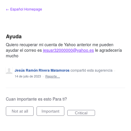
saltar
← Español Homepage
al
contenido
Ayuda
Quiero recuperar mi cuenta de Yahoo anterior me pueden
ayudar el correo es
jesusr32000000@yahoo.es
le agradecería
mucho
Jesús Ramón Rivera Matamoros
compartió esta sugerencia
·
14 de julio de 2023
·
Reporte…
Cuan importante es esto Para ti?
Not at all
Important
Critical