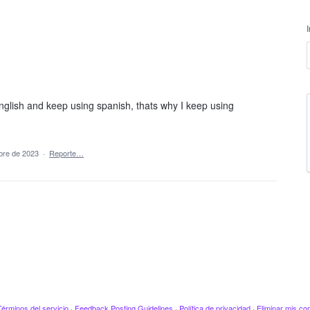
nglish and keep using spanish, thats why I keep using
bre de 2023
·
Reporte…
Términos del servicio
·
Feedback Posting Guidelines
·
Política de privacidad
·
Eliminar mis co