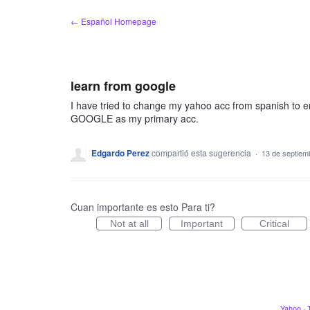
saltar
← Español Homepage
al
contenido
learn from google
I have tried to change my yahoo acc from spanish to e
GOOGLE as my primary acc.
Edgardo Perez
compartió esta sugerencia
·
13 de septiem
Cuan importante es esto Para ti?
Not at all
Important
Critical
Yahoo
·