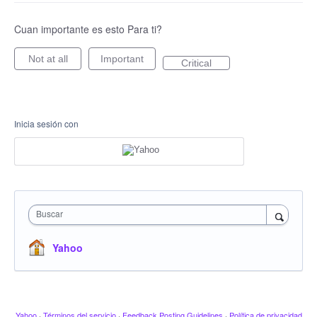
Cuan importante es esto Para ti?
Not at all
Important
Critical
Inicia sesión con
Buscar
Yahoo
Yahoo
·
Términos del servicio
·
Feedback Posting Guidelines
·
Política de privacidad