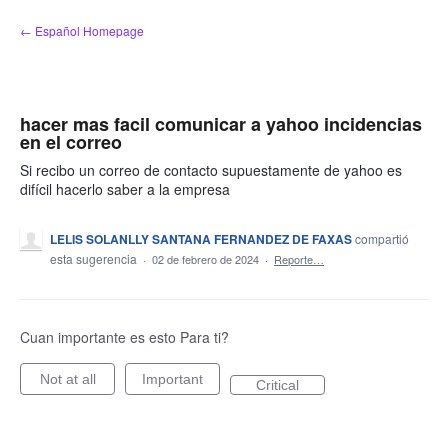
saltar
← Español Homepage
al
contenido
hacer mas facil comunicar a yahoo incidencias
en el correo
Si recibo un correo de contacto supuestamente de yahoo es
difícil hacerlo saber a la empresa
LELIS SOLANLLY SANTANA FERNANDEZ DE FAXAS
compartió
esta sugerencia
·
02 de febrero de 2024
·
Reporte…
Cuan importante es esto Para ti?
Not at all
Important
Critical