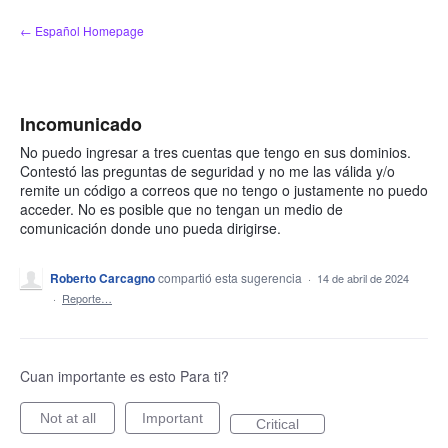
saltar
← Español Homepage
al
contenido
Incomunicado
No puedo ingresar a tres cuentas que tengo en sus dominios.
Contestó las preguntas de seguridad y no me las válida y/o
remite un código a correos que no tengo o justamente no puedo
acceder. No es posible que no tengan un medio de
comunicación donde uno pueda dirigirse.
Roberto Carcagno
compartió esta sugerencia
·
14 de abril de 2024
·
Reporte…
Cuan importante es esto Para ti?
Not at all
Important
Critical