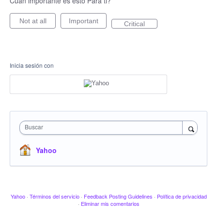
Cuan importante es esto Para ti?
Not at all
Important
Critical
Inicia sesión con
Buscar
Yahoo
Yahoo
·
Términos del servicio
·
Feedback Posting Guidelines
·
Política de privacidad
·
Eliminar mis comentarios