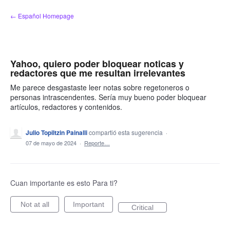
saltar
← Español Homepage
al
contenido
Yahoo, quiero poder bloquear noticas y
redactores que me resultan irrelevantes
Me parece desgastaste leer notas sobre regetoneros o
personas intrascendentes. Sería muy bueno poder bloquear
artículos, redactores y contenidos.
Julio Topiltzin Painalli
compartió esta sugerencia
·
07 de mayo de 2024
·
Reporte…
Cuan importante es esto Para ti?
Not at all
Important
Critical