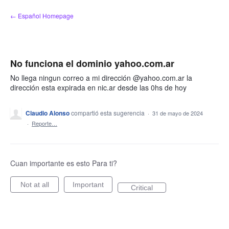
saltar
← Español Homepage
al
contenido
No funciona el dominio yahoo.com.ar
No llega ningun correo a mi dirección @yahoo.com.ar la
dirección esta expirada en nic.ar desde las 0hs de hoy
Claudio Alonso
compartió esta sugerencia
·
31 de mayo de 2024
·
Reporte…
Cuan importante es esto Para ti?
Not at all
Important
Critical