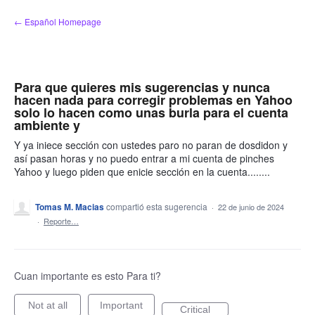
saltar
← Español Homepage
al
contenido
Para que quieres mis sugerencias y nunca
hacen nada para corregir problemas en Yahoo
solo lo hacen como unas burla para el cuenta
ambiente y
Y ya iniece sección con ustedes paro no paran de dosdidon y
así pasan horas y no puedo entrar a mi cuenta de pinches
Yahoo y luego piden que enicie sección en la cuenta........
Tomas M. Macias
compartió esta sugerencia
·
22 de junio de 2024
·
Reporte…
Cuan importante es esto Para ti?
Not at all
Important
Critical