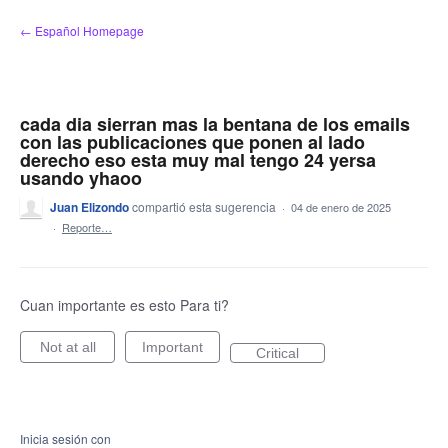
saltar
← Español Homepage
al
contenido
cada dia sierran mas la bentana de los emails
con las publicaciones que ponen al lado
derecho eso esta muy mal tengo 24 yersa
usando yhaoo
Juan Elizondo
compartió esta sugerencia
·
04 de enero de 2025
·
Reporte…
Cuan importante es esto Para ti?
Not at all
Important
Critical
Inicia sesión con