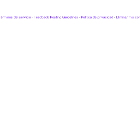
Términos del servicio
·
Feedback Posting Guidelines
·
Política de privacidad
·
Eliminar mis co