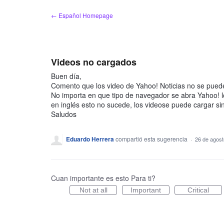
saltar
← Español Homepage
al
contenido
Videos no cargados
Buen día,
Comento que los video de Yahoo! Noticias no se pueden
No importa en que tipo de navegador se abra Yahoo! l
en inglés esto no sucede, los videose puede cargar si
Saludos
Eduardo Herrera
compartió esta sugerencia
·
26 de agost
Cuan importante es esto Para ti?
Not at all
Important
Critical