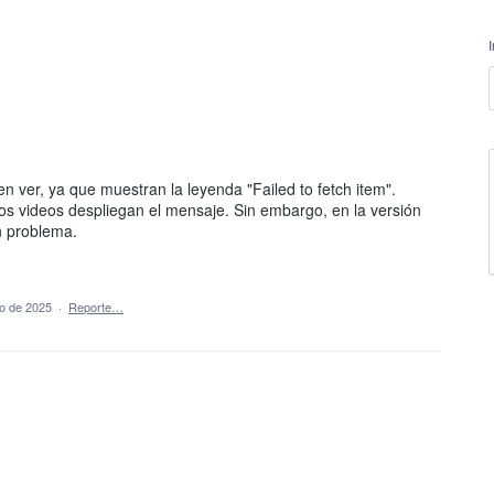
 ver, ya que muestran la leyenda "Failed to fetch item".
os videos despliegan el mensaje. Sin embargo, en la versión
n problema.
o de 2025
·
Reporte…