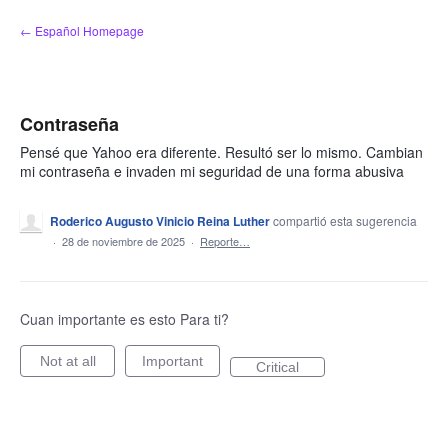
saltar
← Español Homepage
al
contenido
Contraseña
Pensé que Yahoo era diferente. Resultó ser lo mismo. Cambian
mi contraseña e invaden mi seguridad de una forma abusiva
Roderico Augusto Vinicio Reina Luther
compartió esta sugerencia
·
28 de noviembre de 2025
·
Reporte…
Cuan importante es esto Para ti?
Not at all
Important
Critical