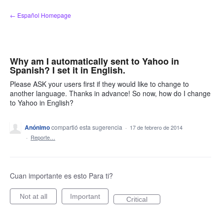
saltar
← Español Homepage
al
contenido
Why am I automatically sent to Yahoo in
Spanish? I set it in English.
Please ASK your users first if they would like to change to
another language. Thanks in advance! So now, how do I change
to Yahoo in English?
Anónimo
compartió esta sugerencia
·
17 de febrero de 2014
·
Reporte…
Cuan importante es esto Para ti?
Not at all
Important
Critical