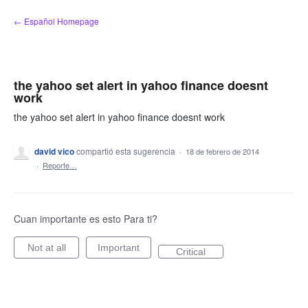
saltar
← Español Homepage
al
contenido
the yahoo set alert in yahoo finance doesnt
work
the yahoo set alert in yahoo finance doesnt work
david vico
compartió esta sugerencia
·
18 de febrero de 2014
·
Reporte…
Cuan importante es esto Para ti?
Not at all
Important
Critical