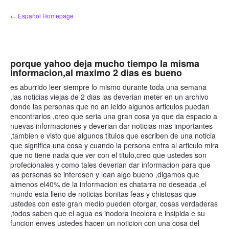
saltar
← Español Homepage
al
contenido
porque yahoo deja mucho tiempo la misma
informacion,al maximo 2 dias es bueno
es aburrido leer siempre lo mismo durante toda una semana
,las noticias viejas de 2 dias las deverian meter en un archivo
donde las personas que no an leido algunos articulos puedan
encontrarlos ,creo que seria una gran cosa ya que da espacio a
nuevas informaciones y deverian dar noticias mas importantes
,tambien e visto que algunos titulos que escriben de una noticia
que significa una cosa y cuando la persona entra al articulo mira
que no tiene nada que ver con el titulo,creo que ustedes son
profecionales y como tales deverian dar informacion para que
las personas se interesen y lean algo bueno ,digamos que
almenos el40% de la informacion es chatarra no deseada ,el
mundo esta lleno de noticias bonitas feas y chistosas que
ustedes con este gran medio pueden otorgar, cosas verdaderas
,todos saben que el agua es inodora incolora e insipida e su
funcion enves ustedes hacen un noticion con una cosa del