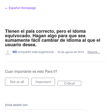
saltar
← Español Homepage
al
contenido
Tienen el país correcto, pero el idoma
equivocado. Hagan algo para que sea
sumamente fácil cambiar de idioma al que el
usuario desea.
ND
compartió esta sugerencia
·
03 de agosto de 2014
·
Reporte…
Cuan importante es esto Para ti?
Not at all
Important
Critical
Inicia sesión con