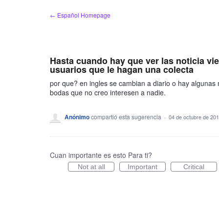
saltar
← Español Homepage
al
contenido
Hasta cuando hay que ver las noticia viej
usuarios que le hagan una colecta
por que? en ingles se cambian a diario o hay algunas
bodas que no creo interesen a nadie.
Anónimo
compartió esta sugerencia
·
04 de octubre de 20
Cuan importante es esto Para ti?
Not at all
Important
Critical