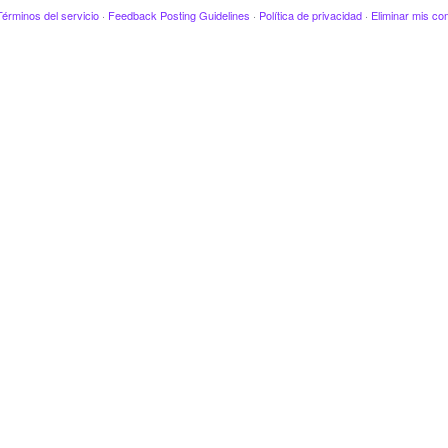
Términos del servicio
·
Feedback Posting Guidelines
·
Política de privacidad
·
Eliminar mis co