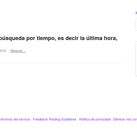
 búsqueda por tiempo, es decir la última hora,
2014
·
Reporte…
Términos del servicio
·
Feedback Posting Guidelines
·
Política de privacidad
·
Eliminar mis co