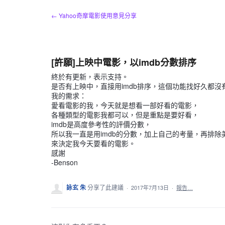
跳
← Yahoo奇摩電影使用意見分享
到
內
容
[許願]上映中電影，以imdb分數排序
終於有更新，表示支持。
是否有上映中，直接用imdb排序，這個功能找好久都沒
我的需求：
愛看電影的我，今天就是想看一部好看的電影，
各種類型的電影我都可以，但是重點是要好看，
imdb是高度參考性的評價分數，
所以我一直是用imdb的分數，加上自己的考量，再排除
來決定我今天要看的電影。
感謝
-Benson
詠玄 朱
分享了此建議
·
2017年7月13日
·
報告…