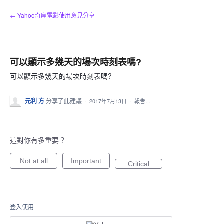
跳
← Yahoo奇摩電影使用意見分享
到
內
容
可以顯示多幾天的場次時刻表嗎?
可以顯示多幾天的場次時刻表嗎?
元利 方
分享了此建議
·
2017年7月13日
·
報告…
這對你有多重要？
Not at all
Important
Critical
登入使用