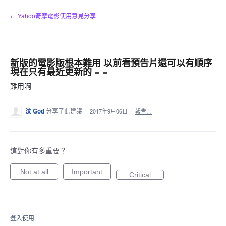
跳
← Yahoo奇摩電影使用意見分享
到
內
容
新版的電影版根本難用 以前看預告片還可以有順序
現在只有最近更新的 = =
難用啊
汶 God
分享了此建議
·
2017年9月06日
·
報告…
這對你有多重要？
Not at all
Important
Critical
登入使用