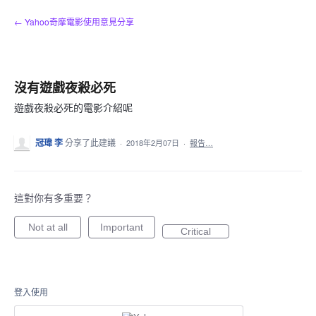
跳
← Yahoo奇摩電影使用意見分享
到
內
容
沒有遊戲夜殺必死
遊戲夜殺必死的電影介紹呢
冠瑋 李
分享了此建議
·
2018年2月07日
·
報告…
這對你有多重要？
Not at all
Important
Critical
登入使用