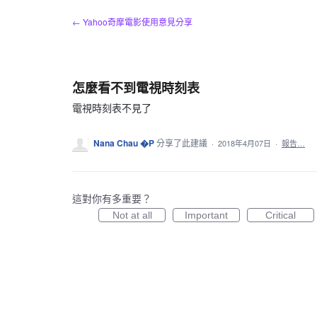
跳
← Yahoo奇摩電影使用意見分享
到
內
容
怎麼看不到電視時刻表
電視時刻表不見了
Nana Chau �P
分享了此建議
·
2018年4月07日
·
報告…
這對你有多重要？
Not at all
Important
Critical