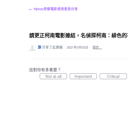
跳
← Yahoo奇摩電影使用意見分享
到
內
容
請更正柯南電影連結，名偵探柯南：緋色的
游
分享了此建議
·
2021年3月02日
·
報告…
這對你有多重要？
Not at all
Important
Critical