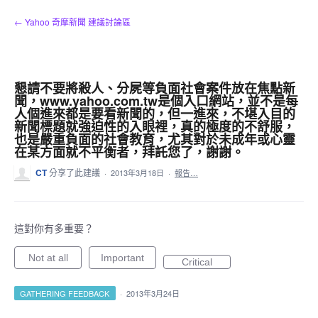
跳
← Yahoo 奇摩新聞 建議討論區
到
內
容
懇請不要將殺人、分屍等負面社會案件放在焦點新
聞，www.yahoo.com.tw是個入口網站，並不是每
人個進來都是要看新聞的，但一進來，不堪入目的
新聞標題就強迫性的入眼裡，真的極度的不舒服，
也是嚴重負面的社會教育，尤其對於未成年或心靈
在某方面就不平衡者，拜託您了，謝謝。
CT
分享了此建議
·
2013年3月18日
·
報告…
這對你有多重要？
Not at all
Important
Critical
GATHERING FEEDBACK
·
2013年3月24日