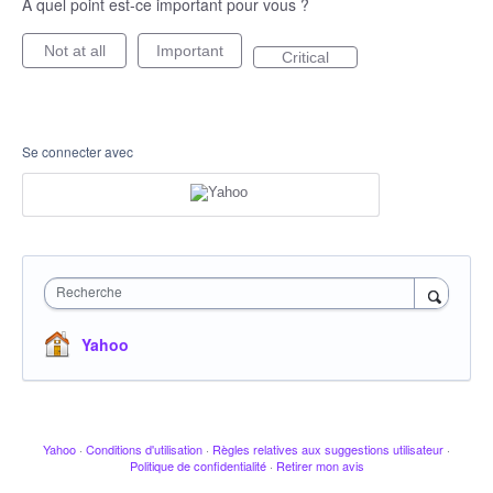
À quel point est-ce important pour vous ?
Not at all
Important
Critical
Se connecter avec
Recherche
Yahoo
Yahoo
·
Conditions d'utilisation
·
Règles relatives aux suggestions utilisateur
·
Politique de confidentialité
·
Retirer mon avis