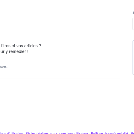
tres et vos articles ?
our y remédier !
naler…
ions d'utilisation
·
Règles relatives aux suggestions utilisateur
·
Politique de confidentialité
·
Re