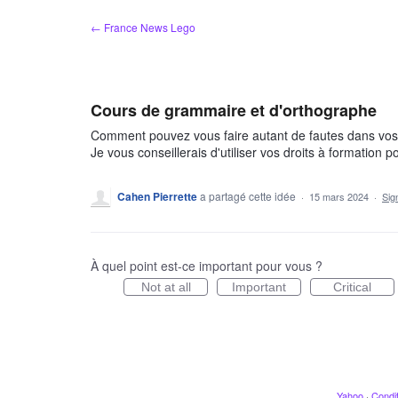
Aller
← France News Lego
au
contenu
Cours de grammaire et d'orthographe
Comment pouvez vous faire autant de fautes dans vos ti
Je vous conseillerais d'utiliser vos droits à formation p
Cahen Pierrette
a partagé cette idée
·
15 mars 2024
·
Sig
À quel point est-ce important pour vous ?
Not at all
Important
Critical
Yahoo
·
Condit