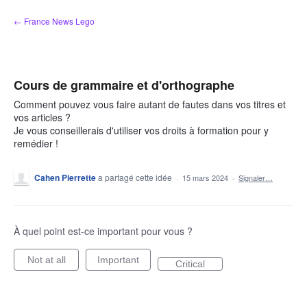
Aller
← France News Lego
au
contenu
Cours de grammaire et d'orthographe
Comment pouvez vous faire autant de fautes dans vos titres et
vos articles ?
Je vous conseillerais d'utiliser vos droits à formation pour y
remédier !
Cahen Pierrette
a partagé cette idée
·
15 mars 2024
·
Signaler…
À quel point est-ce important pour vous ?
Not at all
Important
Critical