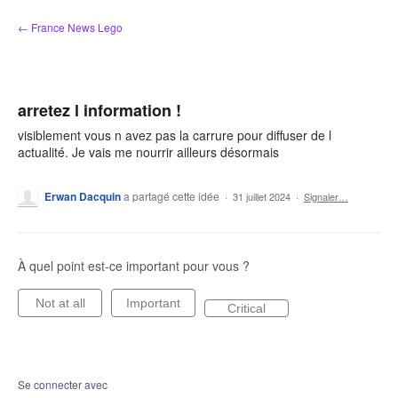
Aller
← France News Lego
au
contenu
arretez l information !
visiblement vous n avez pas la carrure pour diffuser de l
actualité. Je vais me nourrir ailleurs désormais
Erwan Dacquin
a partagé cette idée
·
31 juillet 2024
·
Signaler…
À quel point est-ce important pour vous ?
Not at all
Important
Critical
Se connecter avec