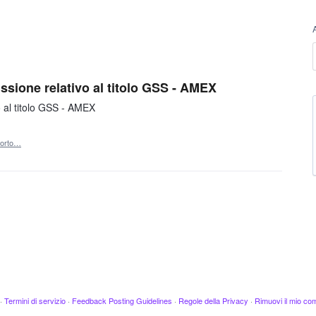
ssione relativo al titolo GSS - AMEX
o al titolo GSS - AMEX
orto…
·
Termini di servizio
·
Feedback Posting Guidelines
·
Regole della Privacy
·
Rimuovi il mio c