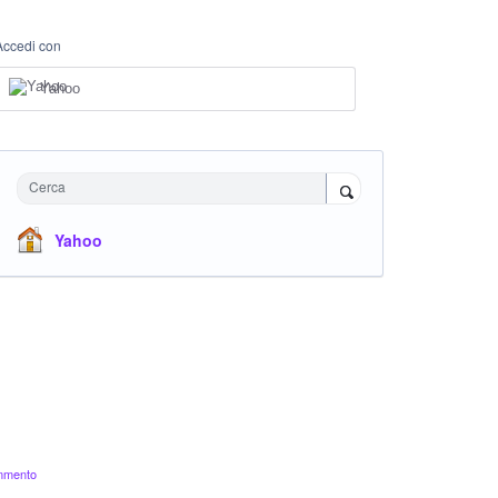
Accedi con
Yahoo
Cerca
Yahoo
ommento