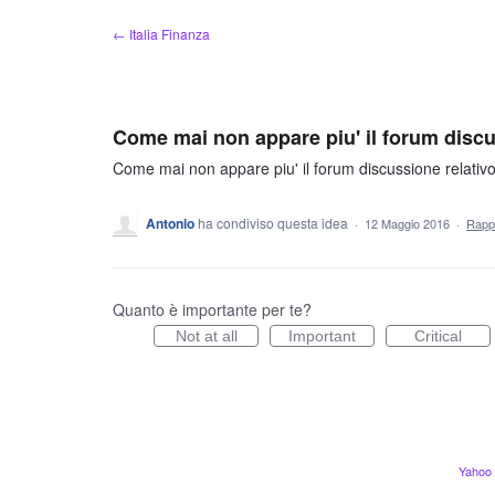
Salta
← Italia Finanza
al
contenuto
Come mai non appare piu' il forum discu
Come mai non appare piu' il forum discussione relativ
Antonio
ha condiviso questa idea
·
12 Maggio 2016
·
Rapp
Quanto è importante per te?
Not at all
Important
Critical
Yahoo