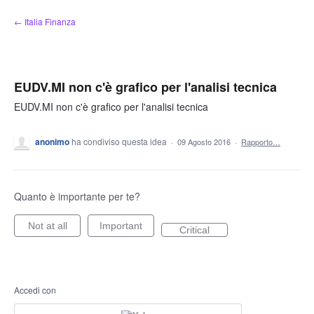
Salta
← Italia Finanza
al
contenuto
EUDV.MI non c'è grafico per l'analisi tecnica
EUDV.MI non c'è grafico per l'analisi tecnica
anonimo
ha condiviso questa idea
·
09 Agosto 2016
·
Rapporto…
Quanto è importante per te?
Not at all
Important
Critical
Accedi con