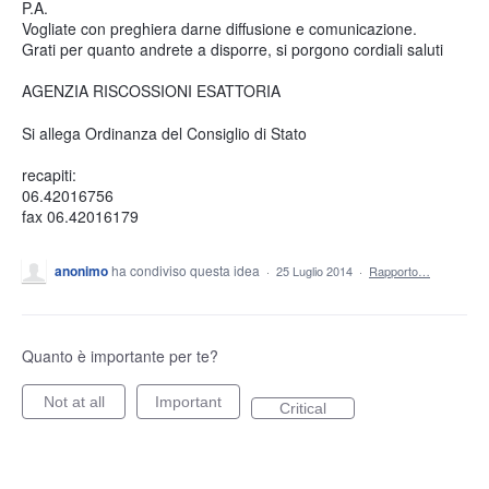
P.A.
Vogliate con preghiera darne diffusione e comunicazione.
Grati per quanto andrete a disporre, si porgono cordiali saluti
AGENZIA RISCOSSIONI ESATTORIA
Si allega Ordinanza del Consiglio di Stato
recapiti:
06.42016756
fax 06.42016179
anonimo
ha condiviso questa idea
·
25 Luglio 2014
·
Rapporto…
Quanto è importante per te?
Not at all
Important
Critical