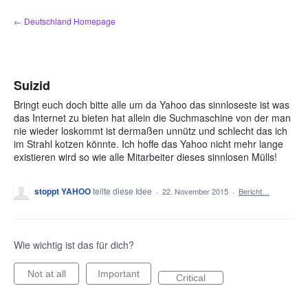
Zum
← Deutschland Homepage
Inhalt
springen
Suizid
Bringt euch doch bitte alle um da Yahoo das sinnloseste ist was
das Internet zu bieten hat allein die Suchmaschine von der man
nie wieder loskommt ist dermaßen unnütz und schlecht das ich
im Strahl kotzen könnte. Ich hoffe das Yahoo nicht mehr lange
existieren wird so wie alle Mitarbeiter dieses sinnlosen Mülls!
stoppt YAHOO
teilte diese Idee
·
22. November 2015
·
Bericht…
Wie wichtig ist das für dich?
Not at all
Important
Critical