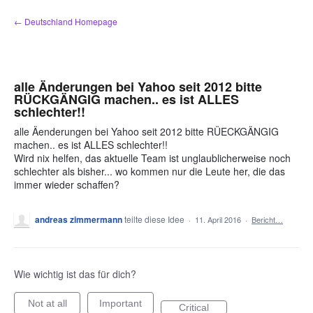
Zum
← Deutschland Homepage
Inhalt
springen
alle Änderungen bei Yahoo seit 2012 bitte
RÜCKGÄNGIG machen.. es ist ALLES
schlechter!!
alle Äenderungen bei Yahoo seit 2012 bitte RÜECKGÄNGIG
machen.. es ist ALLES schlechter!!
Wird nix helfen, das aktuelle Team ist unglaublicherweise noch
schlechter als bisher... wo kommen nur die Leute her, die das
immer wieder schaffen?
andreas zimmermann
teilte diese Idee
·
11. April 2016
·
Bericht…
Wie wichtig ist das für dich?
Not at all
Important
Critical