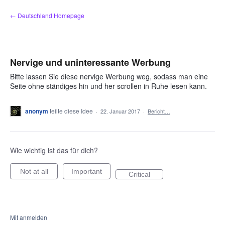
Zum
← Deutschland Homepage
Inhalt
springen
Nervige und uninteressante Werbung
Bitte lassen Sie diese nervige Werbung weg, sodass man eine
Seite ohne ständiges hin und her scrollen in Ruhe lesen kann.
anonym
teilte diese Idee
·
22. Januar 2017
·
Bericht…
Wie wichtig ist das für dich?
Not at all
Important
Critical
Mit anmelden