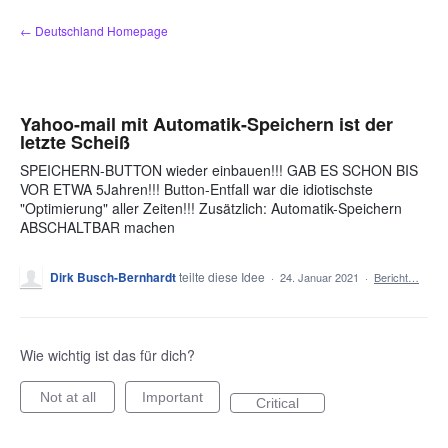
Zum
← Deutschland Homepage
Inhalt
springen
Yahoo-mail mit Automatik-Speichern ist der
letzte Scheiß
SPEICHERN-BUTTON wieder einbauen!!! GAB ES SCHON BIS
VOR ETWA 5Jahren!!! Button-Entfall war die idiotischste
"Optimierung" aller Zeiten!!! Zusätzlich: Automatik-Speichern
ABSCHALTBAR machen
Dirk Busch-Bernhardt
teilte diese Idee
·
24. Januar 2021
·
Bericht…
Wie wichtig ist das für dich?
Not at all
Important
Critical