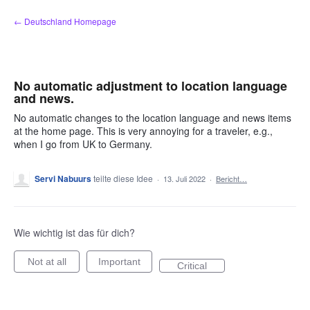
Zum
← Deutschland Homepage
Inhalt
springen
No automatic adjustment to location language
and news.
No automatic changes to the location language and news items
at the home page. This is very annoying for a traveler, e.g.,
when I go from UK to Germany.
Servi Nabuurs
teilte diese Idee
·
13. Juli 2022
·
Bericht…
Wie wichtig ist das für dich?
Not at all
Important
Critical