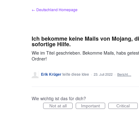
Zum
← Deutschland Homepage
Inhalt
springen
Ich bekomme keine Mails von Mojang, di
sofortige Hilfe.
Wie im Titel geschrieben. Bekomme Mails, habs geteste
Ordner!
Erik Krüger
teilte diese Idee
·
23. Juli 2022
·
Bericht…
Wie wichtig ist das für dich?
Not at all
Important
Critical