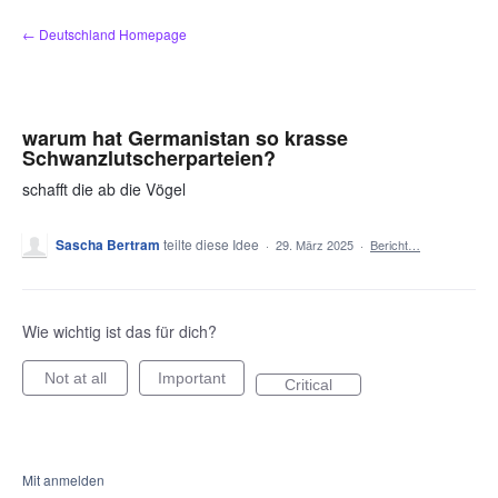
Zum
← Deutschland Homepage
Inhalt
springen
warum hat Germanistan so krasse
Schwanzlutscherparteien?
schafft die ab die Vögel
Sascha Bertram
teilte diese Idee
·
29. März 2025
·
Bericht…
Wie wichtig ist das für dich?
Not at all
Important
Critical
Mit anmelden